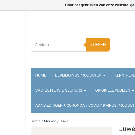
Door het gebruiken van onze website, ga
ZOEKEN
HOME
BEVEILIGINGSPRODUCTEN
KERNTREKB
VASTZETTERS & SLUITERS
ORIGINELE KLUIZEN
AANBIEDINGEN + CORONOA / COVID-19 VIRUS PRODUC
Home
/
Merken
/
Juwel
Juwe