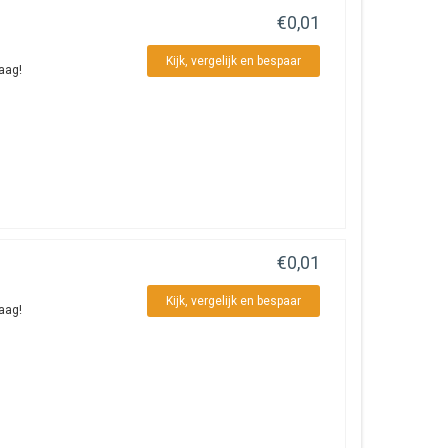
€0,01
Kijk, vergelijk en bespaar
aag!
€0,01
Kijk, vergelijk en bespaar
aag!