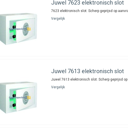
Juwel
7623 elektronisch slot
7623 elektronisch slot. Scherp geprijsd op aanvr
Vergelijk
Juwel
7613 elektronisch slot
Juwel 7613 elektronisch slot. Scherp geprijsd op
Vergelijk