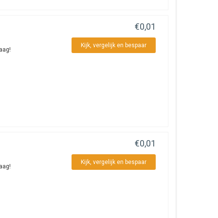
€0,01
Kijk, vergelijk en bespaar
aag!
€0,01
Kijk, vergelijk en bespaar
aag!