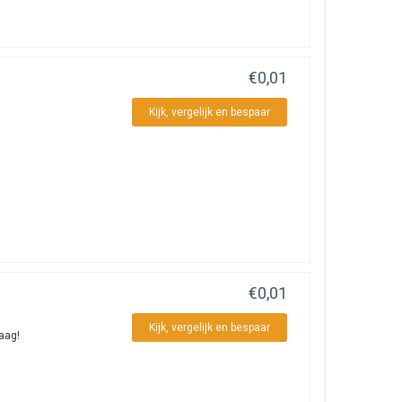
€0,01
Kijk, vergelijk en bespaar
€0,01
Kijk, vergelijk en bespaar
aag!