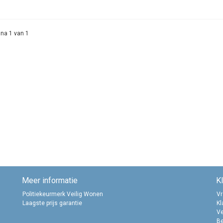
na 1 van 1
Meer informatie
K
Politiekeurmerk Veilig Wonen
Vr
Laagste prijs garantie
Kl
Ve
B