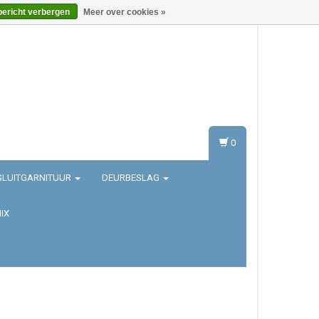
bericht verbergen
Meer over cookies »
Inloggen
Registreren
0
SLUITGARNITUUR
DEURBESLAG
IX