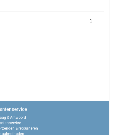
1
lantenservice
aag & Antwoord
antenservice
rzenden & retourneren
etaalmethoden