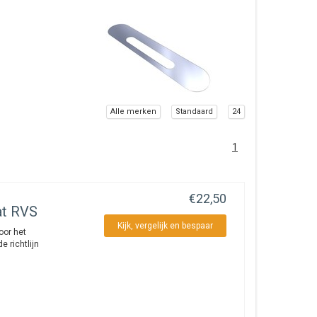
Alle merken
Standaard
24
1
€22,50
at RVS
Kijk, vergelijk en bespaar
oor het
 richtlijn