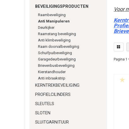
BEVEILIGINGSPRODUCTEN
Voor m
Raambeveiliging
Kerntr
Anti Manipuleren
Profie
Deurkijker
Brieve
Raamstang beveiliging
Anti klimbeveiliging
Raam doorvalbeveiliging
Schuifpuibeveiliging
Garagedeurbeveiliging
Pagina 1 
Brievenbusbeveiliging
Kierstandhouder
Anti inbraakstrip
KERNTREKBEVEILIGING
PROFIELCILINDERS
SLEUTELS
SLOTEN
SLUITGARNITUUR