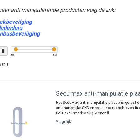
eer anti manipulerende producten volg de link:
ekbeveilging
lcilinders
nbusbeveiliging
€
0
€
25
van 1
Secu
max anti-manipulatie pla
Het SecuMax anti-manipulatie plaatje is getest d
onafhankelijke SKG en wordt voorgeschreven in de
Politiekeurmerk Veilig Wonen®
Vergelijk