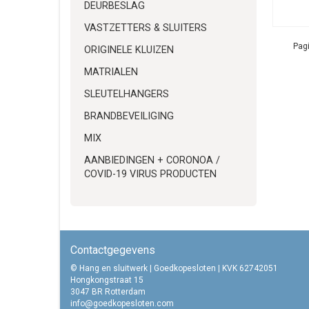
DEURBESLAG
VASTZETTERS & SLUITERS
Pagi
ORIGINELE KLUIZEN
MATRIALEN
SLEUTELHANGERS
BRANDBEVEILIGING
MIX
AANBIEDINGEN + CORONOA /
COVID-19 VIRUS PRODUCTEN
Contactgegevens
© Hang en sluitwerk | Goedkopesloten | KVK 62742051
Hongkongstraat 15
3047 BR Rotterdam
info@goedkopesloten.com