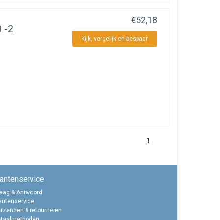
€52,18
 -2
Kijk, vergelijk en bespaar
1
lantenservice
aag & Antwoord
antenservice
rzenden & retourneren
etaalmethoden