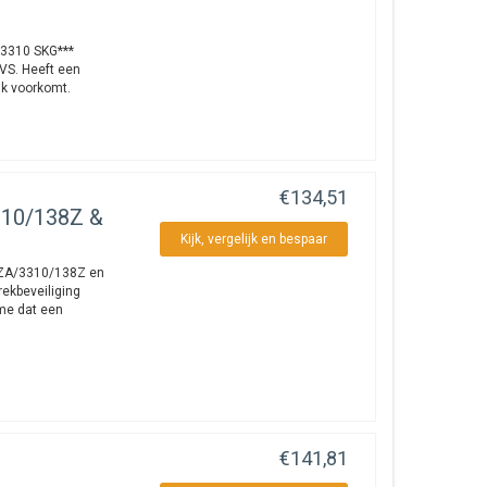
3310 SKG***
VS. Heeft een
k voorkomt.
€134,51
310/138Z &
Kijk, vergelijk en bespaar
2ZA/3310/138Z en
ekbeveiliging
me dat een
€141,81