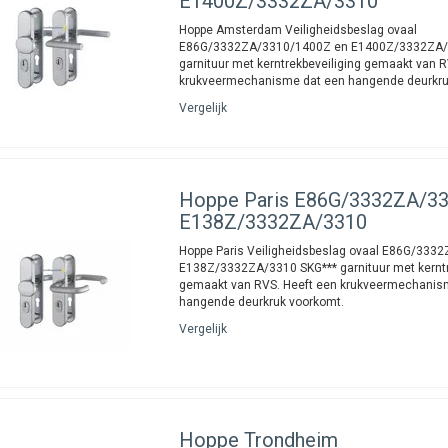
E1400Z/3332ZA/3310
Hoppe Amsterdam Veiligheidsbeslag ovaal
E86G/3332ZA/3310/1400Z en E1400Z/3332ZA/
garnituur met kerntrekbeveiliging gemaakt van R
krukveermechanisme dat een hangende deurkru
Vergelijk
Hoppe
Paris E86G/3332ZA/3
E138Z/3332ZA/3310
Hoppe Paris Veiligheidsbeslag ovaal E86G/333
E138Z/3332ZA/3310 SKG*** garnituur met kerntr
gemaakt van RVS. Heeft een krukveermechanis
hangende deurkruk voorkomt.
Vergelijk
Hoppe
Trondheim