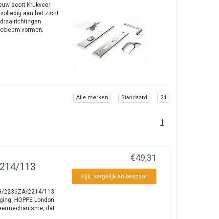
euw soort Krukveer
olledig aan het zicht
draairichtingen
probleem vormen.
Alle merken
Standaard
24
1
€49,31
214/113
Kijk, vergelijk en bespaar
61G/2236ZA/2214/113
iging. HOPPE London
kveermechanisme, dat