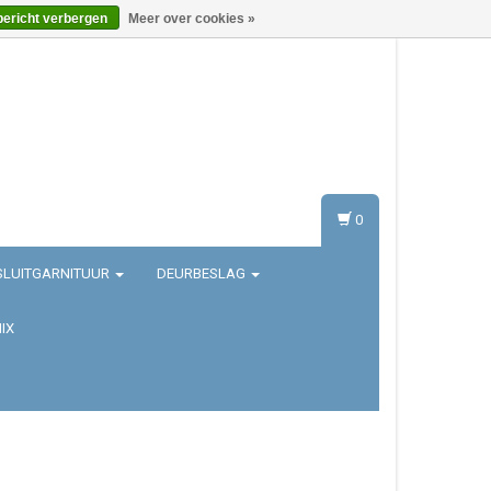
bericht verbergen
Meer over cookies »
Inloggen
Registreren
0
SLUITGARNITUUR
DEURBESLAG
IX