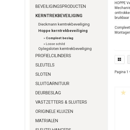
HOPPE Vei
BEVEILIGINGSPRODUCTEN
Mechanism
onttrokke
KERNTREKBEVEILIGING
bruikbaar
Dieckmann kerntrekbeveiliging
Compleet
Hoppe kerntrekbeveiliging
Montagem
»
Compleet beslag
»
Losse schild
Oplegsloten kerntrekbeveiliging
PROFIELCILINDERS
SLEUTELS
Pagina 1 
SLOTEN
SLUITGARNITUUR
DEURBESLAG
VASTZETTERS & SLUITERS
ORIGINELE KLUIZEN
MATRIALEN