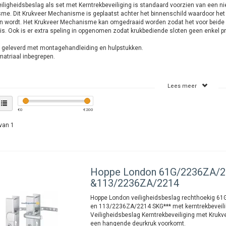
ligheidsbeslag als set met Kerntrekbeveiliging is standaard voorzien van een ni
e. Dit Krukveer Mechanisme is geplaatst achter het binnenschild waardoor het v
n wordt. Het Krukveer Mechanisme kan omgedraaid worden zodat het voor beide 
 is. Ook is er extra speling in opgenomen zodat krukbediende sloten geen enkel 
 geleverd met montagehandleiding en hulpstukken.
atriaal inbegrepen.
Lees meer
€
0
€
200
van 1
Hoppe
London 61G/2236ZA/2
&113/2236ZA/2214
Hoppe London veiligheidsbeslag rechthoekig 
en 113/2236ZA/2214 SKG*** met kerntrekbeveil
Veiligheidsbeslag Kerntrekbeveiliging met Kru
een hangende deurkruk voorkomt.