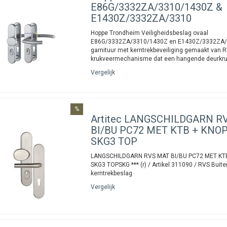
E86G/3332ZA/3310/1430Z &
E1430Z/3332ZA/3310
Hoppe Trondheim Veiligheidsbeslag ovaal
E86G/3332ZA/3310/1430Z en E1430Z/3332ZA/
garnituur met kerntrekbeveiliging gemaakt van R
krukveermechanisme dat een hangende deurkru
Vergelijk
%
Artitec
LANGSCHILDGARN R
BI/BU PC72 MET KTB + KNO
SKG3 TOP
LANGSCHILDGARN RVS MAT BI/BU PC72 MET KT
SKG3 TOPSKG *** (r) / Artikel 311090 / RVS Buite
kerntrekbeslag
Vergelijk