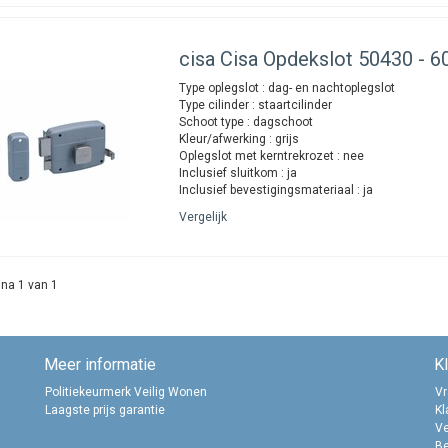
cisa
Cisa Opdekslot 50430 - 60
Type oplegslot : dag- en nachtoplegslot
Type cilinder : staartcilinder
Schoot type : dagschoot
Kleur/afwerking : grijs
Oplegslot met kerntrekrozet : nee
Inclusief sluitkom : ja
Inclusief bevestigingsmateriaal : ja
Vergelijk
na 1 van 1
Meer informatie
K
Politiekeurmerk Veilig Wonen
Vr
Laagste prijs garantie
Kl
Ve
B