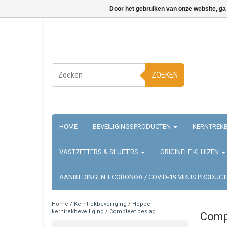
Door het gebruiken van onze website, ga
ZOEKEN
HOME
BEVEILIGINGSPRODUCTEN
KERNTREKB
VASTZETTERS & SLUITERS
ORIGINELE KLUIZEN
AANBIEDINGEN + CORONOA / COVID-19 VIRUS PRODUC
Home
/
Kerntrekbeveiliging
/
Hoppe
kerntrekbeveiliging
/
Compleet beslag
Comp