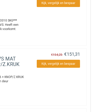
Kijk, vergelijk en bespaar
3310 SKG***
VS. Heeft een
k voorkomt.
€151,31
€154,25
VS MAT
P/Z.KRUK
Kijk, vergelijk en bespaar
B + KNOP/Z.KRUK
n deur