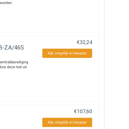
 worden.
€32,24
SB-ZA/46S
Kijk, vergelijk en bespaar
rntrekbeveiliging
oor deze niet uit
€107,60
Kijk, vergelijk en bespaar