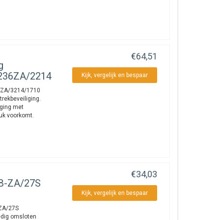
€64,51
g
236ZA/2214
Kijk, vergelijk en bespaar
36ZA/3214/1710
rekbeveiliging.
iging met
uk voorkomt.
€34,03
SB-ZA/27S
Kijk, vergelijk en bespaar
-ZA/27S
ledig omsloten