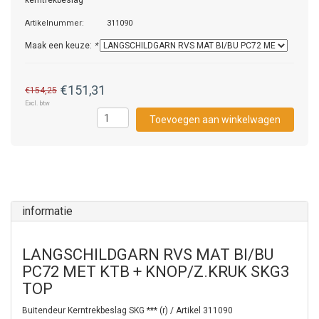
kerntrekbeslag
Artikelnummer:
311090
Maak een keuze:
*
€151,31
€154,25
Excl. btw
Toevoegen aan winkelwagen
informatie
LANGSCHILDGARN RVS MAT BI/BU
PC72 MET KTB + KNOP/Z.KRUK SKG3
TOP
Buitendeur Kerntrekbeslag SKG *** (r) / Artikel 311090