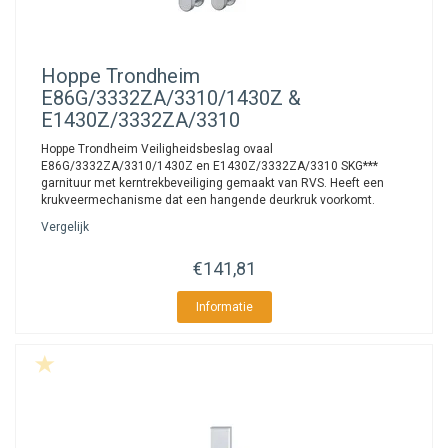
Hoppe
Trondheim
E86G/3332ZA/3310/1430Z &
E1430Z/3332ZA/3310
Hoppe Trondheim Veiligheidsbeslag ovaal
E86G/3332ZA/3310/1430Z en E1430Z/3332ZA/3310 SKG***
garnituur met kerntrekbeveiliging gemaakt van RVS. Heeft een
krukveermechanisme dat een hangende deurkruk voorkomt.
Vergelijk
€141,81
Informatie