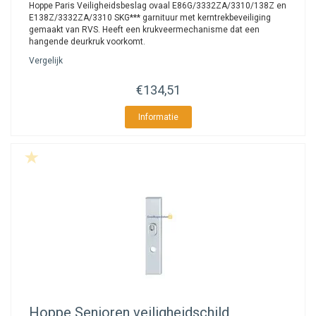
Hoppe Paris Veiligheidsbeslag ovaal E86G/3332ZA/3310/138Z en
E138Z/3332ZA/3310 SKG*** garnituur met kerntrekbeveiliging
gemaakt van RVS. Heeft een krukveermechanisme dat een
hangende deurkruk voorkomt.
Vergelijk
€134,51
Informatie
Hoppe
Senioren veiligheidschild