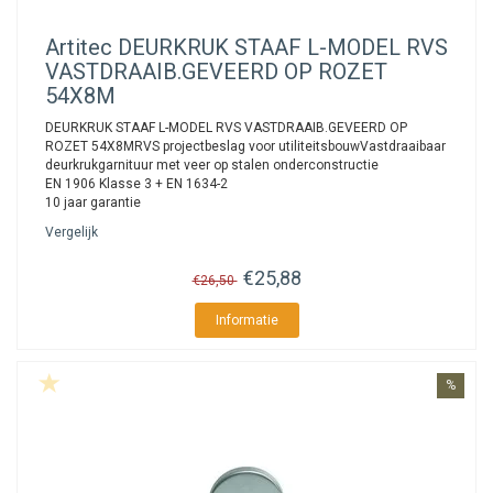
Artitec
DEURKRUK STAAF L-MODEL RVS
VASTDRAAIB.GEVEERD OP ROZET
54X8M
DEURKRUK STAAF L-MODEL RVS VASTDRAAIB.GEVEERD OP
ROZET 54X8MRVS projectbeslag voor utiliteitsbouwVastdraaibaar
deurkrukgarnituur met veer op stalen onderconstructie
EN 1906 Klasse 3 + EN 1634-2
10 jaar garantie
Vergelijk
€25,88
€26,50
Informatie
%