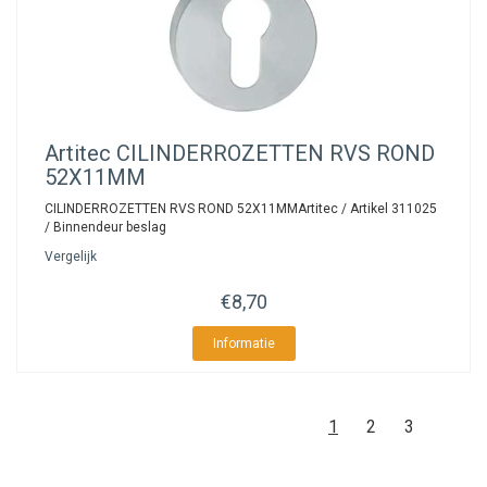
Artitec
CILINDERROZETTEN RVS ROND
52X11MM
CILINDERROZETTEN RVS ROND 52X11MMArtitec / Artikel 311025
/ Binnendeur beslag
Vergelijk
€8,70
Informatie
1
2
3