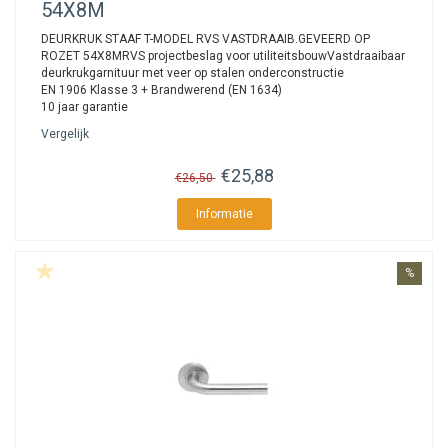
54X8M
DEURKRUK STAAF T-MODEL RVS VASTDRAAIB.GEVEERD OP
ROZET 54X8MRVS projectbeslag voor utiliteitsbouwVastdraaibaar
deurkrukgarnituur met veer op stalen onderconstructie
EN 1906 Klasse 3 + Brandwerend (EN 1634)
10 jaar garantie
Vergelijk
€25,88
€26,50
Informatie
%