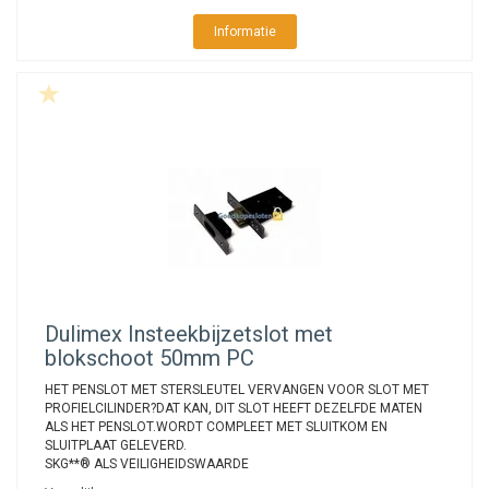
Informatie
Dulimex
Insteekbijzetslot met
blokschoot 50mm PC
HET PENSLOT MET STERSLEUTEL VERVANGEN VOOR SLOT MET
PROFIELCILINDER?DAT KAN, DIT SLOT HEEFT DEZELFDE MATEN
ALS HET PENSLOT.WORDT COMPLEET MET SLUITKOM EN
SLUITPLAAT GELEVERD.
SKG**® ALS VEILIGHEIDSWAARDE