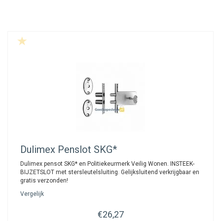
Dulimex
Penslot SKG*
Dulimex pensot SKG* en Politiekeurmerk Veilig Wonen. INSTEEK-
BIJZETSLOT met stersleutelsluiting. Gelijksluitend verkrijgbaar en
gratis verzonden!
Vergelijk
€26,27