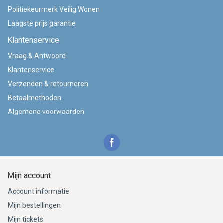
Politiekeurmerk Veilig Wonen
Laagste prijs garantie
Klantenservice
Vraag & Antwoord
Klantenservice
Verzenden & retourneren
Betaalmethoden
Algemene voorwaarden
Mijn account
Account informatie
Mijn bestellingen
Mijn tickets