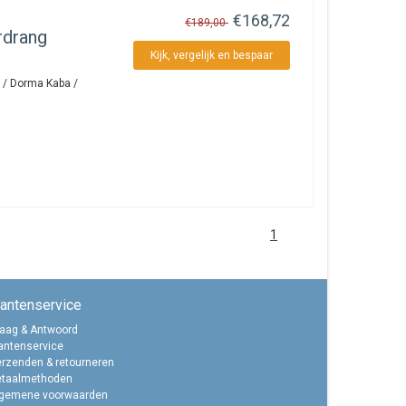
€168,72
€189,00
rdrang
Kijk, vergelijk en bespaar
 / Dorma Kaba /
1
lantenservice
aag & Antwoord
antenservice
rzenden & retourneren
etaalmethoden
lgemene voorwaarden