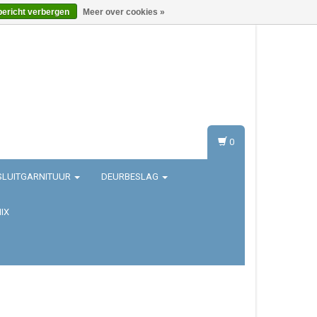
bericht verbergen
Meer over cookies »
Inloggen
Registreren
0
SLUITGARNITUUR
DEURBESLAG
IX