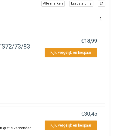
Alle merken
Laagste prijs
24
1
€18,99
TS72/73/83
Kijk, vergelijk en bespaar
€30,45
Kijk, vergelijk en bespaar
n gratis verzonden!