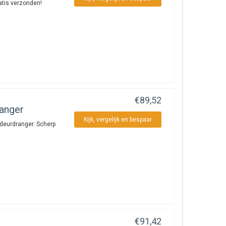
atis verzonden!
€89,52
anger
Kijk, vergelijk en bespaar
deurdranger. Scherp
€91,42