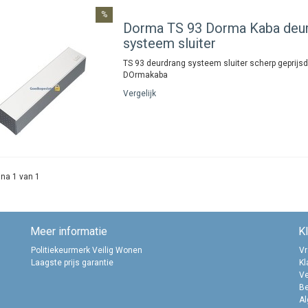
%
Dorma
TS 93 Dorma Kaba deu
systeem sluiter
TS 93 deurdrang systeem sluiter scherp geprijsd
DOrmakaba
Vergelijk
na 1 van 1
Meer informatie
K
Politiekeurmerk Veilig Wonen
Vr
Laagste prijs garantie
Kl
Ve
B
A