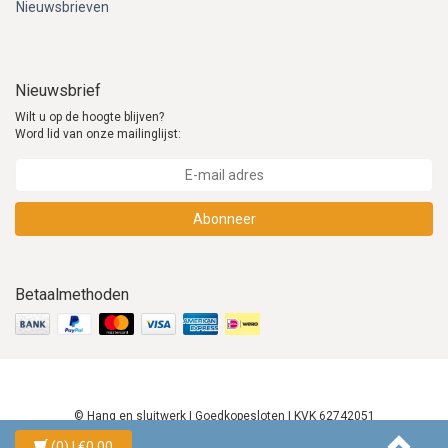
Nieuwsbrieven
Nieuwsbrief
Wilt u op de hoogte blijven?
Word lid van onze mailinglijst:
Abonneer
Betaalmethoden
© Hang en sluitwerk | Goedkopesloten | KVK 62742051
(0)
| €0,00