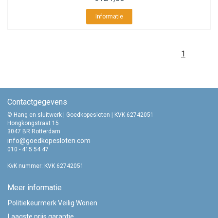
Informatie
1
Contactgegevens
© Hang en sluitwerk | Goedkopesloten | KVK 62742051
Hongkongstraat 15
3047 BR Rotterdam
info@goedkopesloten.com
010 - 415 54 47
KvK nummer: KVK 62742051
Meer informatie
Politiekeurmerk Veilig Wonen
Laagste prijs garantie