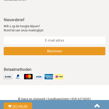
Nieuwsbrief
Wilt u op de hoogte blijven?
Word lid van onze mailinglijst:
Abonneer
Betaalmethoden
© Hang en sluitwerk | Goedkopesloten | KVK 62742051
(0)
| €0,00