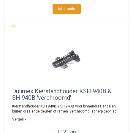
Informatie
Dulimex
Kierstandhouder KSH 940B &
SH 940B 'verchroomd'
Kierstandhouder KSH 940B & SH 940B voor binnendraaiende en
buiten draaiende deuren of ramen 'verchroomd' scherp geprijsd!
Vergelijk
€121,56