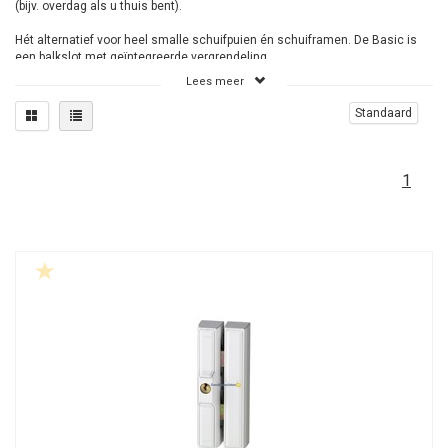
(bijv. overdag als u thuis bent).
Hét alternatief voor heel smalle schuifpuien én schuiframen. De Basic is
een balkslot met geïntegreerde vergrendeling.
De breedte is slechts 20mm. Hij past dus bijna altijd.
Lees meer
Verder zijn deze type's goedgekeurd voor het Politiekeurmerk Veilig
Standaard
Wonen® en SKG®
Voor alle types en soorten schuifpuien (hout, kunststof, aluminium).
1