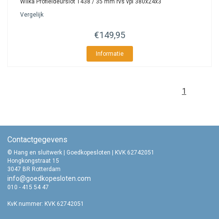
Wilka Profieldeurslot 1438 / 35 mm rvs vpl 380x24x3
Vergelijk
€149,95
Informatie
1
Contactgegevens
© Hang en sluitwerk | Goedkopesloten | KVK 62742051
Hongkongstraat 15
3047 BR Rotterdam
info@goedkopesloten.com
010 - 415 54 47
KvK nummer: KVK 62742051