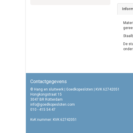
Inform
Mater
geree
Staal
De st
onder
Contactgegevens
© Hang en sluitwerk | Goedkopesloten | KVK 62742051
Hongkongstraat 15
3047 BR Rotterdam
info@goedkopesloten.com
010 - 415 54 47
KvK nummer: KVK 62742051