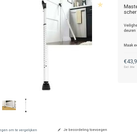
Maste
scher
Veiligh
deuren
Maak e
€43,
Excl. btw
Je beoordeling toevoegen
gen om te vergelijken