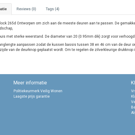
atie
Reviews (0)
Tags (4)
lock 265d Ontworpen om zich aan de meeste deuren aan te passen. De gemakkeli
dschap,
buis met sterke weerstand. De diameter van 20 (0.95mm dik) zorgt voor verhoog
anglengte aanpassen zodat de kussen bassis tussen 38 en 46 cm van de deur on
zijde van de deurknop geplaatst wordt. Om te regelen de zilverkleurige drukknop i
Meer informatie
K
Politiekeurmerk Veilig Wonen
Vr
Laagste prijs garantie
Kl
Ve
B
A