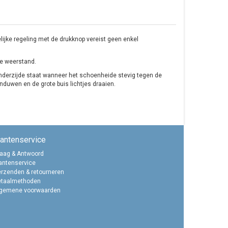
jke regeling met de drukknop vereist geen enkel
de weerstand.
derzijde staat wanneer het schoenheide stevig tegen de
nduwen en de grote buis lichtjes draaien.
lantenservice
aag & Antwoord
antenservice
rzenden & retourneren
etaalmethoden
lgemene voorwaarden