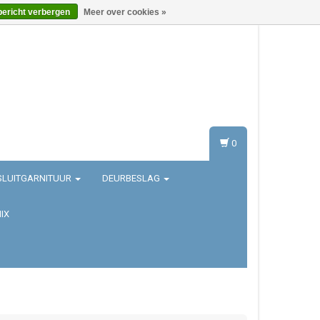
bericht verbergen
Meer over cookies »
Inloggen
Registreren
0
SLUITGARNITUUR
DEURBESLAG
IX