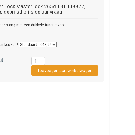
r Lock
Master lock 265d 131009977,
p geprijsd prijs op aanvraag!
eidsstang met een dubbele functie voor
en keuze:
*
94