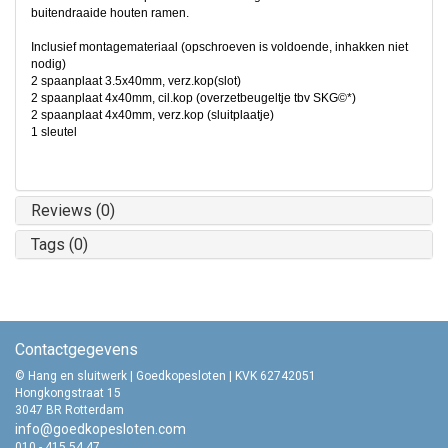
buitendraaide houten ramen.
Inclusief montagemateriaal (opschroeven is voldoende, inhakken niet
nodig)
2 spaanplaat 3.5x40mm, verz.kop(slot)
2 spaanplaat 4x40mm, cil.kop (overzetbeugeltje tbv SKG
©
*)
2 spaanplaat 4x40mm, verz.kop (sluitplaatje)
1 sleutel
Reviews (0)
Tags (0)
Contactgegevens
© Hang en sluitwerk | Goedkopesloten | KVK 62742051
Hongkongstraat 15
3047 BR Rotterdam
info@goedkopesloten.com
010 - 415 54 47