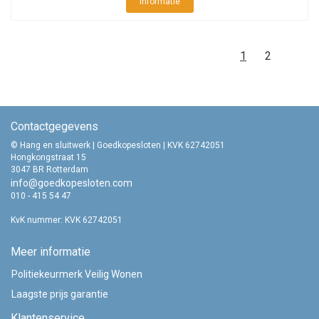
Informatie
1
2
Contactgegevens
© Hang en sluitwerk | Goedkopesloten | KVK 62742051
Hongkongstraat 15
3047 BR Rotterdam
info@goedkopesloten.com
010 - 415 54 47
KvK nummer: KVK 62742051
Meer informatie
Politiekeurmerk Veilig Wonen
Laagste prijs garantie
Klantenservice