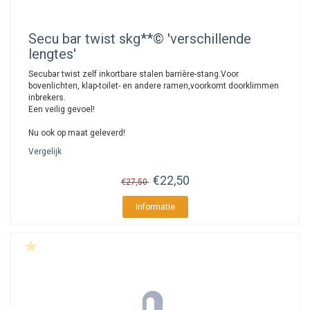
Secu
bar twist skg**© 'verschillende
lengtes'
Secubar twist zelf inkortbare stalen barrière-stang.Voor
bovenlichten, klap-toilet- en andere ramen,voorkomt doorklimmen
inbrekers.
Een veilig gevoel!
Nu ook op maat geleverd!
Vergelijk
€22,50
€27,50
Informatie