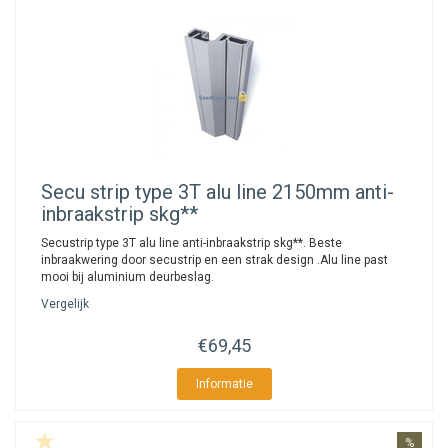
Secu
strip type 3T alu line 2150mm anti-
inbraakstrip skg**
Secustrip type 3T alu line anti-inbraakstrip skg**. Beste
inbraakwering door secustrip en een strak design .Alu line past
mooi bij aluminium deurbeslag.
Vergelijk
€69,45
Informatie
%