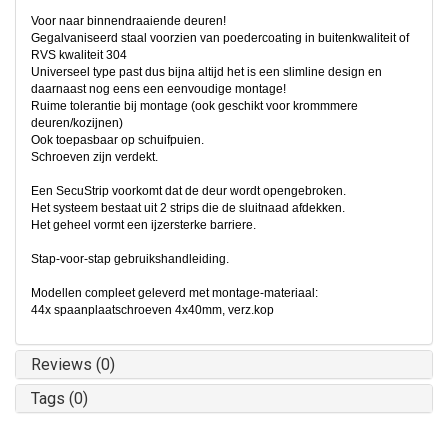
Voor naar binnendraaiende deuren!
Gegalvaniseerd staal voorzien van poedercoating in buitenkwaliteit of
RVS kwaliteit 304
Universeel type past dus bijna altijd het is een slimline design en
daarnaast nog eens een eenvoudige montage!
Ruime tolerantie bij montage (ook geschikt voor krommmere
deuren/kozijnen)
Ook toepasbaar op schuifpuien.
Schroeven zijn verdekt.
Een SecuStrip voorkomt dat de deur wordt opengebroken.
Het systeem bestaat uit 2 strips die de sluitnaad afdekken.
Het geheel vormt een ijzersterke barriere.
Stap-voor-stap gebruikshandleiding.
Modellen compleet geleverd met montage-materiaal:
44x spaanplaatschroeven 4x40mm, verz.kop
Reviews (0)
Tags (0)