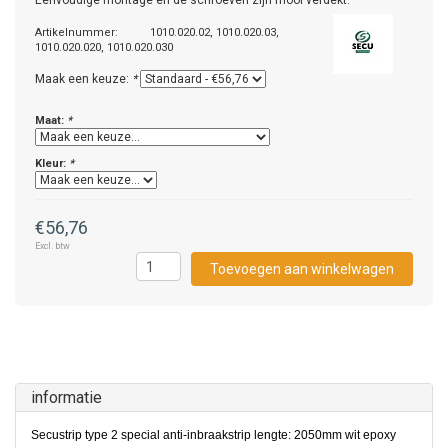
Eénvoudige montage en de schroeven zijn mooi verdekt.
Artikelnummer:
1010.020.02, 1010.020.03,
1010.020.020, 1010.020.030
Maak een keuze:
*
Maat:
*
Kleur:
*
€56,76
Excl. btw
Toevoegen aan winkelwagen
informatie
Secustrip type 2 special anti-inbraakstrip lengte: 2050mm wit epoxy