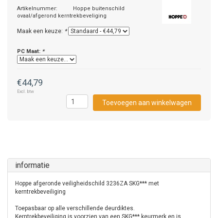
Artikelnummer:
Hoppe buitenschild
ovaal/afgerond kerntrekbeveliging
Maak een keuze:
*
PC Maat:
*
€44,79
Excl. btw
Toevoegen aan winkelwagen
informatie
Hoppe afgeronde veiligheidschild 3236ZA SKG*** met
kerntrekbeveiliging
Toepasbaar op alle verschillende deurdiktes.
Kerntrekbeveiliging is voorzien van een SKG*** keurmerk en is