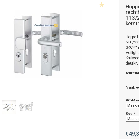
Hopp
rech
113/
kernt
Hoppe L
61G/22
SKG*** 
Veiligh
Krukve
deurkru
Artikel
Maak e
PC-Maa
Set:
*
€49,