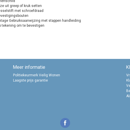
enschild
 uit greep of kruk setten
selstift met schroefdraad
estigingsbouten
ge Gebruiksaanwijzing met stappen handleiding
tekening om te bevestigen
Meer informatie
K
Politiekeurmerk Veilig Wonen
Vr
Laagste prijs garantie
Kl
Ve
B
A