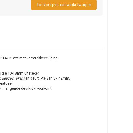
/2214 SKG*** met kerntrekbeveiliging.
rs die 10-18mm uitsteken.
g keuze maken)
en deurdikte van 37-42mm.
gatdeel.
en hangende deurkruk voorkomt.