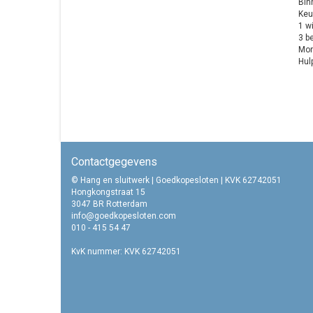
Binn
Keuze
1 wis
3 bev
Monta
Hulp 
Contactgegevens
© Hang en sluitwerk | Goedkopesloten | KVK 62742051
Hongkongstraat 15
3047 BR Rotterdam
info@goedkopesloten.com
010 - 415 54 47
KvK nummer: KVK 62742051