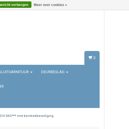
bericht verbergen
Meer over cookies »
Inloggen
Registreren
0
SLUITGARNITUUR
DEURBESLAG
IX
14 SKG*** met kerntrekbeveiliging