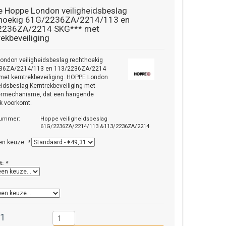
e
Hoppe London veiligheidsbeslag
thoekig 61G/2236ZA/2214/113 en
2236ZA/2214 SKG*** met
rekbeveiliging
ondon veiligheidsbeslag rechthoekig
36ZA/2214/113 en 113/2236ZA/2214
met kerntrekbeveiliging. HOPPE London
eidsbeslag Kerntrekbeveiliging met
ermechanisme, dat een hangende
k voorkomt.
nummer:
Hoppe veiligheidsbeslag
61G/2236ZA/2214/113 &113/2236ZA/2214
en keuze:
*
t:
*
31