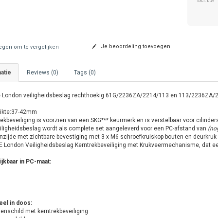
Excl. btw
Je beoordeling toevoegen
gen om te vergelijken
atie
Reviews (0)
Tags (0)
 London veiligheidsbeslag rechthoekig 61G/2236ZA/2214/113 en 113/2236ZA
ikte:37-42mm
ekbeveiliging is voorzien van een SKG*** keurmerk en is verstelbaar voor cilinde
eiligheidsbeslag wordt als complete set aangeleverd voor een PC-afstand van
(no
nzijde met zichtbare bevestiging met 3 x M6 schroefkruiskop bouten en deurkruk-
 London Veiligheidsbeslag Kerntrekbeveiliging met Krukveermechanisme, dat e
ijkbaar in PC-maat:
eel in doos:
nschild met kerntrekbeveiliging