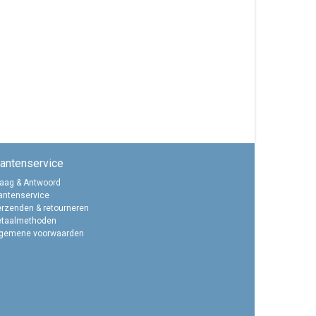
lantenservice
aag & Antwoord
antenservice
rzenden & retourneren
etaalmethoden
lgemene voorwaarden