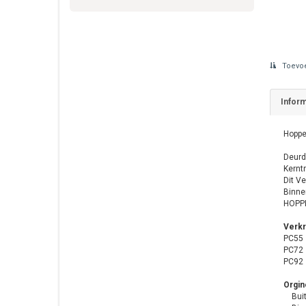
Toevoe
Inform
Hoppe
Deurd
Kerntr
Dit V
Binne
HOPPE
Verkr
PC55
PC72
PC92
Orgin
Buite