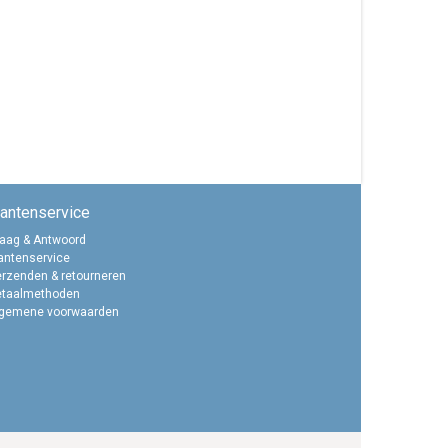
lantenservice
aag & Antwoord
antenservice
rzenden & retourneren
etaalmethoden
lgemene voorwaarden