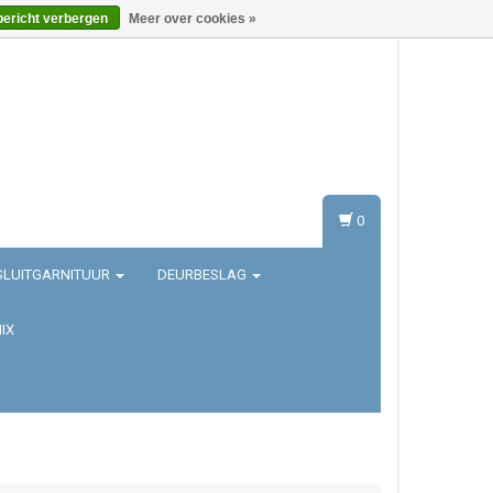
bericht verbergen
Meer over cookies »
Inloggen
Registreren
0
SLUITGARNITUUR
DEURBESLAG
IX