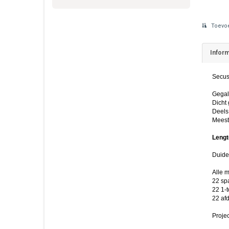
Toevoe
Inform
Secust
Gegalv
Dicht
Deels
Meest
Leng
Duidel
Alle 
22 sp
22 1-
22 afd
Projec