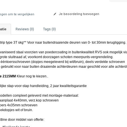
Je beoordeling toevoegen
gen om te vergelijken
atie
Reviews (0)
Tags (0)
rip type 3T skg** Voor naar buitendraaiende deuren van 0- tot 30mm terugligging.
aniseerd staal voorzien van poedercoating in buitenkwaliteit RVS ook mogelijk via 
 grote sluitnaad af, voorkomt doorzagen schoten meerpunts-vergrendeling.
 ééntoersschroeven (dopjes meegeleverd bij wit/bruin), deels verdekte schroeven
 gebruikt voor naar buiten draaiende achterdeuren maar geschikt voor alle achterd
te 2115MM
Kleur nog te kiezen..
ijke stap-voor-stap handleiding, 2 jaar kwaliteitsgarantie
modellen compleet geleverd met montage-materiaal:
aanplaat 4x40mm, verz.kop schroeven
toers 4x35mm schroeven
ekdopjes wit of bruin.
tline door middel van offerte: