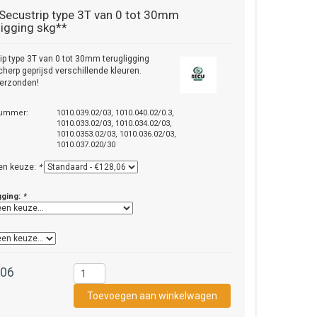
Secustrip type 3T van 0 tot 30mm
ligging skg**
ip type 3T van 0 tot 30mm terugligging
cherp geprijsd verschillende kleuren.
verzonden!
nummer:
1010.039.02/03, 1010.040.02/0.3,
1010.033.02/03, 1010.034.02/03,
1010.0353.02/03, 1010.036.02/03,
1010.037.020/30
en keuze:
*
gging:
*
,06