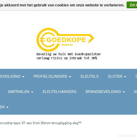
 je akkoord met het gebruik van cookies om onze website te verbeteren.
Dit 
EVEILIGING
PROFIELCILINDERS
SLEUTELS
SLOTEN
MATRIALEN
SLEUTELHANGERS
BRANDBEVEILIGING
M
TEN
ecustrip type 3T van 0 tot 30mm terugligging skg**