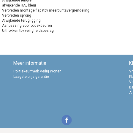
Afwijkende lengte
afwijkende RAL kleur
Verbreden montage flap (tbv meerpuntsvergrendeling
Verbreden sprong
Afwijkende terugligging
Aanpassing voor opdekdeuren
Uithokken tbv veiligheidsbeslag
Meer informatie
K
Politiekeurmerk Veilig Wonen
Vr
Laagste prijs garantie
Kl
Ve
B
A