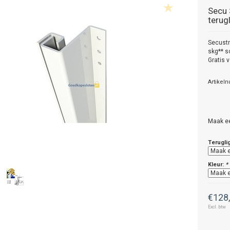
Secu
terug
Secustr
skg** s
Gratis 
Artikel
Maak e
Terugli
Kleur:
*
€128
Excl. btw