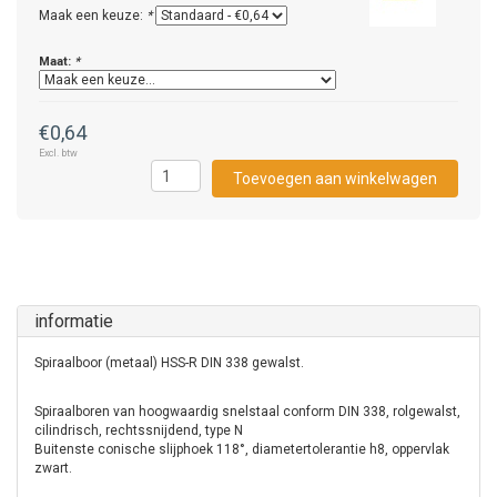
Maak een keuze:
*
Maat:
*
€0,64
Excl. btw
Toevoegen aan winkelwagen
informatie
Spiraalboor (metaal) HSS-R DIN 338 gewalst.
Spiraalboren van hoogwaardig snelstaal conform DIN 338, rolgewalst,
cilindrisch, rechtssnijdend, type N
Buitenste conische slijphoek 118°, diametertolerantie h8, oppervlak
zwart.