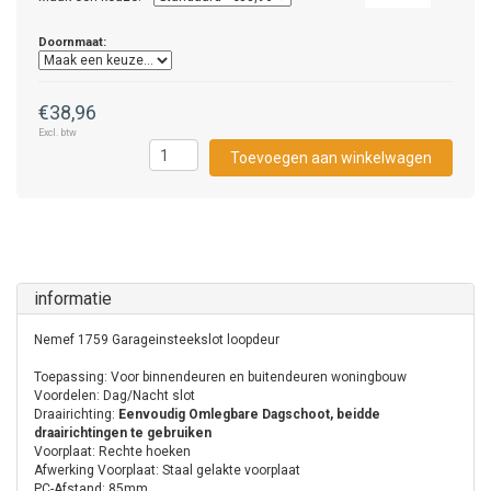
Doornmaat:
€38,96
Excl. btw
Toevoegen aan winkelwagen
informatie
Nemef 1759 Garageinsteekslot loopdeur
Toepassing: Voor binnendeuren en buitendeuren woningbouw
Voordelen: Dag/Nacht slot
Draairichting:
Eenvoudig Omlegbare Dagschoot, beidde
draairichtingen te gebruiken
Voorplaat: Rechte hoeken
Afwerking Voorplaat:
Staal gelakte voorplaat
PC-Afstand: 85mm