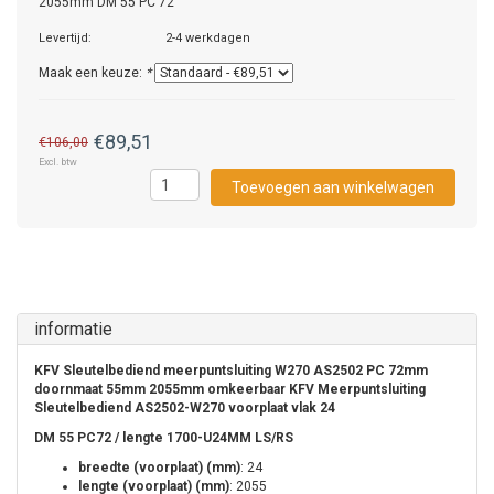
2055mm DM 55 PC 72
Levertijd:
2-4 werkdagen
Maak een keuze:
*
€89,51
€106,00
Excl. btw
Toevoegen aan winkelwagen
informatie
KFV Sleutelbediend meerpuntsluiting W270 AS2502 PC 72mm
doornmaat 55mm 2055mm omkeerbaar KFV Meerpuntsluiting
Sleutelbediend AS2502-W270 voorplaat vlak 24
DM 55 PC72 / lengte 1700-U24MM LS/RS
breedte (voorplaat) (mm)
: 24
lengte (voorplaat) (mm)
: 2055