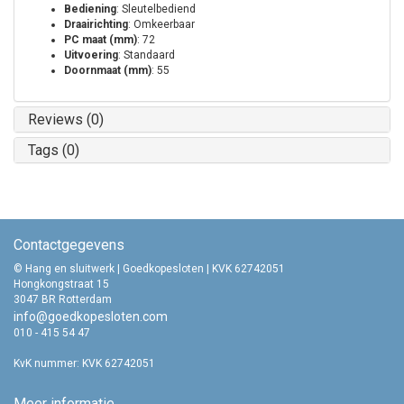
Bediening
: Sleutelbediend
Draairichting
: Omkeerbaar
PC maat (mm)
: 72
Uitvoering
: Standaard
Doornmaat (mm)
: 55
Reviews (0)
Tags (0)
Contactgegevens
© Hang en sluitwerk | Goedkopesloten | KVK 62742051
Hongkongstraat 15
3047 BR Rotterdam
info@goedkopesloten.com
010 - 415 54 47
KvK nummer: KVK 62742051
Meer informatie