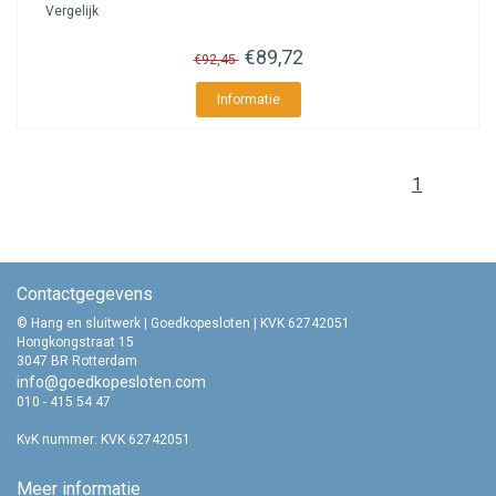
Vergelijk
€89,72
€92,45
Informatie
1
Contactgegevens
© Hang en sluitwerk | Goedkopesloten | KVK 62742051
Hongkongstraat 15
3047 BR Rotterdam
info@goedkopesloten.com
010 - 415 54 47
KvK nummer: KVK 62742051
Meer informatie