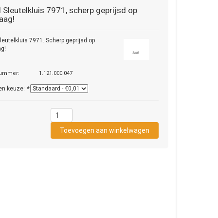
l
Sleutelkluis 7971, scherp geprijsd op
aag!
leutelkluis 7971. Scherp geprijsd op
ag!
nummer:
1.121.000.047
en keuze:
*
1