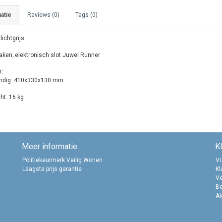
atie
Reviews (0)
Tags (0)
 lichtgrijs
aken; elektronisch slot Juwel Runner
:
ndig: 410x330x130 mm
ht: 16 kg
Meer informatie
K
Politiekeurmerk Veilig Wonen
Vr
Laagste prijs garantie
Kl
Ve
B
A