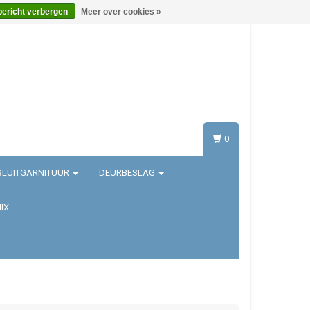
bericht verbergen
Meer over cookies »
Inloggen
Registreren
0
SLUITGARNITUUR
DEURBESLAG
IX