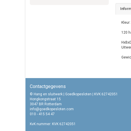
Inform
Kleur:
120 h
HxBxD
Uitwe
Gewic
Contactgegevens
© Hang en sluitwerk | Goedkopesloten | KVK 62742051
Hongkongstraat 15
3047 BR Rotterdam
info@goedkopesloten.com
010 - 415 54 47
KvK nummer: KVK 62742051