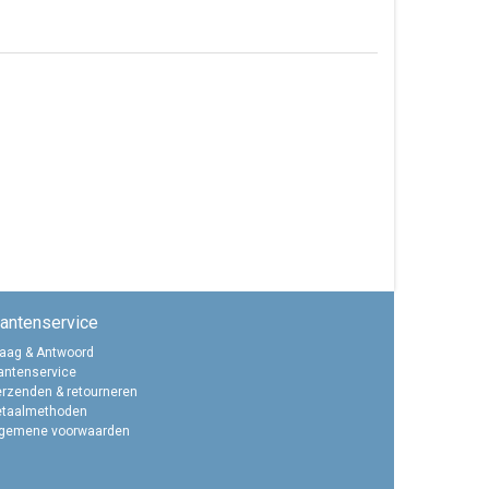
lantenservice
aag & Antwoord
antenservice
rzenden & retourneren
etaalmethoden
lgemene voorwaarden