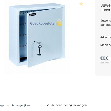
Juwe
aanvr
Juwel s
aanvra
Artikel
Maak e
€0,0
Excl. btw
Je beoordeling toevoegen
gen om te vergelijken