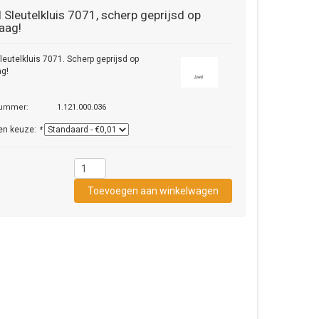
l
Sleutelkluis 7071, scherp geprijsd op
aag!
leutelkluis 7071. Scherp geprijsd op
ag!
nummer:
1.121.000.036
en keuze:
*
1