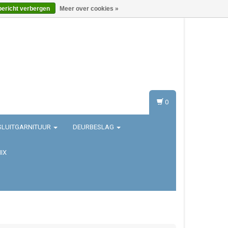
bericht verbergen
Meer over cookies »
Inloggen
Registreren
0
SLUITGARNITUUR
DEURBESLAG
IX