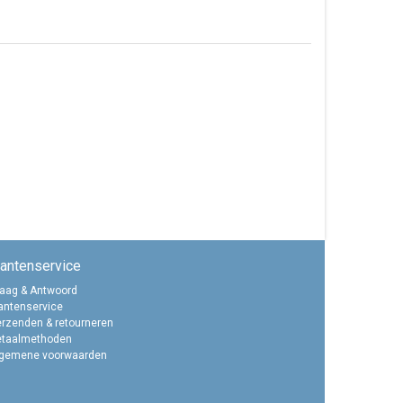
lantenservice
aag & Antwoord
antenservice
rzenden & retourneren
etaalmethoden
lgemene voorwaarden