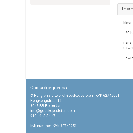
Inform
Kleur:
120 h
HxBxD
Uitwe
Gewic
Contactgegevens
© Hang en sluitwerk | Goedkopesloten | KVK 62742051
Hongkongstraat 15
3047 BR Rotterdam
info@goedkopesloten.com
010 - 415 54 47
KvK nummer: KVK 62742051