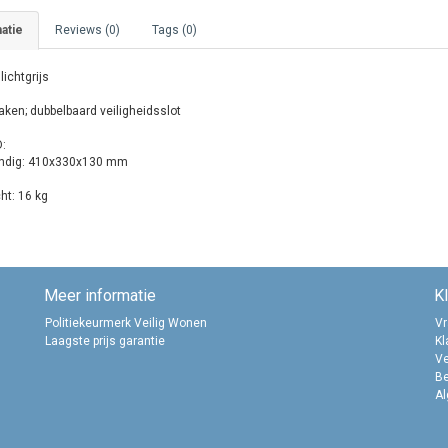
atie
Reviews (0)
Tags (0)
 lichtgrijs
aken; dubbelbaard veiligheidsslot
:
ndig: 410x330x130 mm
ht: 16 kg
Meer informatie
K
Politiekeurmerk Veilig Wonen
Vr
Laagste prijs garantie
Kl
Ve
B
A