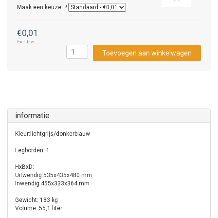
Maak een keuze:
*
€0,01
Excl. btw
Toevoegen aan winkelwagen
informatie
Kleur:lichtgrijs/donkerblauw
Legborden: 1
HxBxD:
Uitwendig:535x435x480 mm
Inwendig:455x333x364 mm
Gewicht: 183 kg
Volume: 55,1 liter