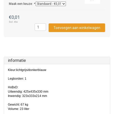
Maak een keuze:
*
€0,01
Excl. btw
Toevoegen aan winkelwagen
informatie
Kleur:lichtgrijs/donkerblauw
Legborden: 1
HxBxD:
Uitwendig: 425x435x330 mm
Inwendig: 323x333x214 mm
Gewicht: 67 kg
Volume: 23 liter