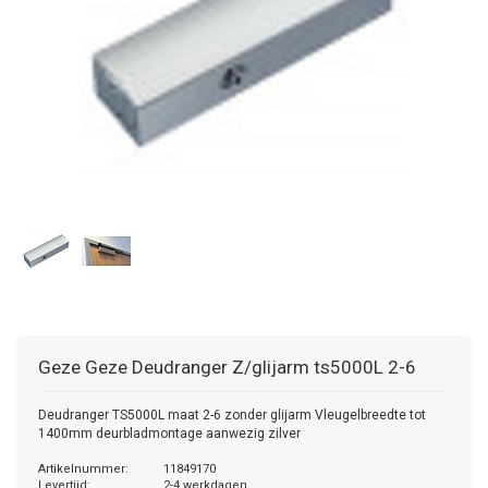
Geze
Geze Deudranger Z/glijarm ts5000L 2-6
Deudranger TS5000L maat 2-6 zonder glijarm Vleugelbreedte tot
1400mm deurbladmontage aanwezig zilver
Artikelnummer:
11849170
Levertijd:
2-4 werkdagen