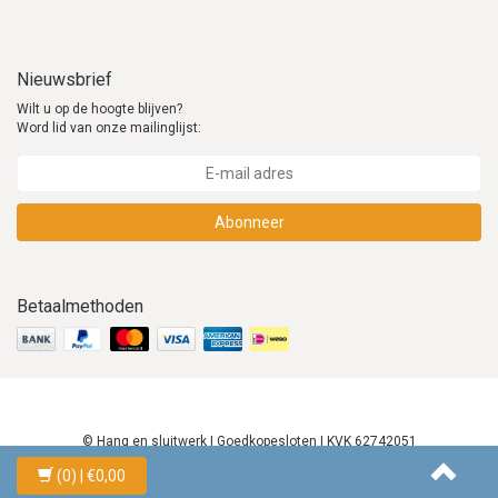
Nieuwsbrief
Wilt u op de hoogte blijven?
Word lid van onze mailinglijst:
Abonneer
Betaalmethoden
© Hang en sluitwerk | Goedkopesloten | KVK 62742051
(0)
| €0,00