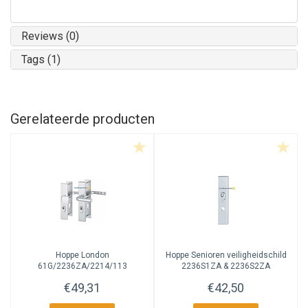
Reviews (0)
Tags (1)
Gerelateerde producten
Hoppe
London
Hoppe
Senioren veiligheidschild
61G/2236ZA/2214/113
2236S1ZA & 2236S2ZA
&113/2236ZA/2214
€49,31
€42,50