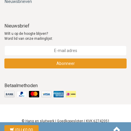
Nieuwsbrieven
Nieuwsbrief
Wilt u op de hoogte blijven?
Word lid van onze mailinglijst:
Abonneer
Betaalmethoden
© Hang en sluitwerk | Goedkopesloten | KVK 62742051
(0)
| €0,00