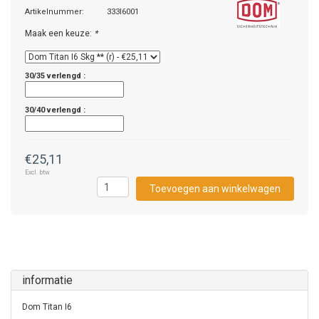
Artikelnummer:
333I6001
Maak een keuze:
*
30/35 verlengd :
30/40 verlengd :
€25,11
Excl. btw
Toevoegen aan winkelwagen
informatie
Dom Titan I6