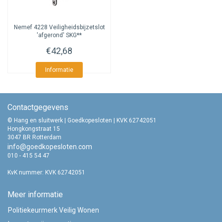
Nemef
4228 Veiligheidsbijzetslot
'afgerond' SKG**
€42,68
Informatie
Contactgegevens
© Hang en sluitwerk | Goedkopesloten | KVK 62742051
Hongkongstraat 15
3047 BR Rotterdam
info@goedkopesloten.com
010 - 415 54 47
KvK nummer: KVK 62742051
Meer informatie
Politiekeurmerk Veilig Wonen