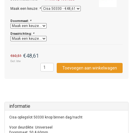
Maak een keuze:
*
Doornmaat:
*
Draairichting:
*
€48,61
€60,51
Excl. btw
Toevoegen aan winkelwagen
informatie
Cisa oplegslot 50330 knop binnen dag/nacht
Voor deurdikte: Universeel
Doornmaat: 50 & 60mm