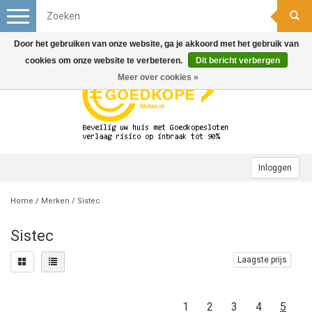
Toggle
navigation
Door het gebruiken van onze website, ga je akkoord met het gebruik van
cookies om onze website te verbeteren.
Dit bericht verbergen
Meer over cookies »
Inloggen
Home
/
Merken
/
Sistec
Sistec
Laagste prijs
1
2
3
4
5