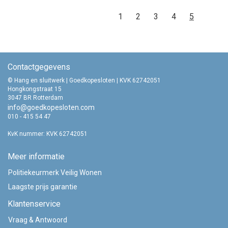
1
2
3
4
5
Contactgegevens
© Hang en sluitwerk | Goedkopesloten | KVK 62742051
Hongkongstraat 15
3047 BR Rotterdam
info@goedkopesloten.com
010 - 415 54 47
KvK nummer: KVK 62742051
Meer informatie
Politiekeurmerk Veilig Wonen
Laagste prijs garantie
Klantenservice
Vraag & Antwoord