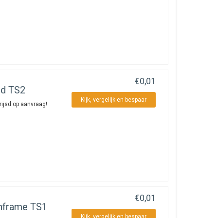
€0,01
nd TS2
Kijk, vergelijk en bespaar
ijsd op aanvraag!
€0,01
nframe TS1
Kijk, vergelijk en bespaar