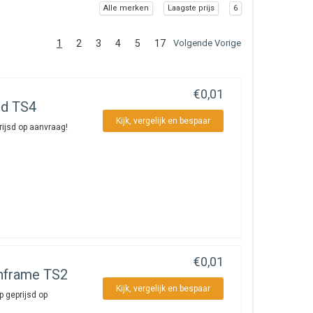
Alle merken
Laagste prijs
6
1
2
3
4
5
17
Volgende Vorige
€0,01
nd TS4
Kijk, vergelijk en bespaar
ijsd op aanvraag!
€0,01
nframe TS2
Kijk, vergelijk en bespaar
 geprijsd op