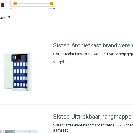
€
0
€
3500
van 17
Sistec
Archiefkast brandwere
Sistec Archiefkast brandwerend TS4. Scherp gepr
Vergelijk
Sistec
Uittrekbaar hangmappe
Sistec Uittrekbaar hangmappenframe TS2. Scherp
aanvraag!