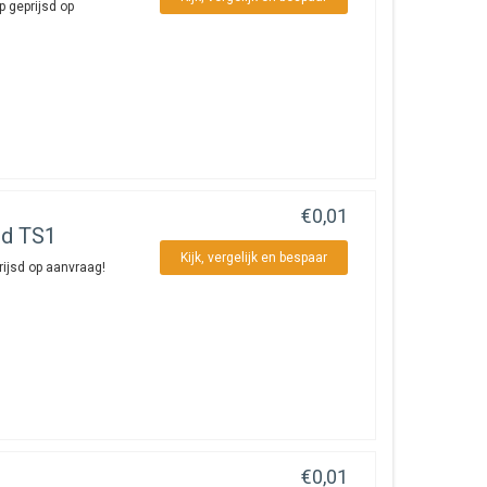
 geprijsd op
€0,01
nd TS1
Kijk, vergelijk en bespaar
ijsd op aanvraag!
€0,01