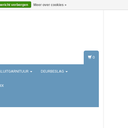
bericht verbergen
Meer over cookies »
Inloggen
Registreren
0
SLUITGARNITUUR
DEURBESLAG
IX