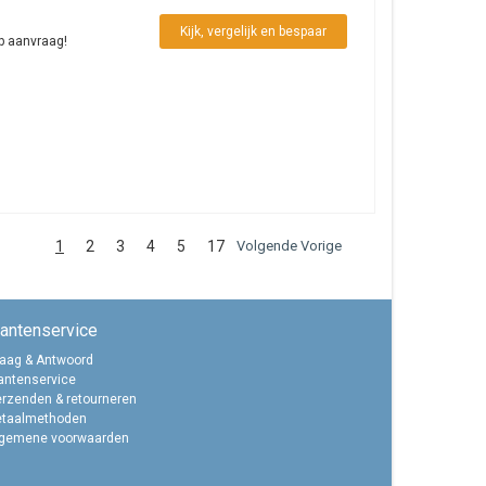
Kijk, vergelijk en bespaar
op aanvraag!
1
2
3
4
5
17
Volgende Vorige
lantenservice
aag & Antwoord
antenservice
rzenden & retourneren
etaalmethoden
lgemene voorwaarden