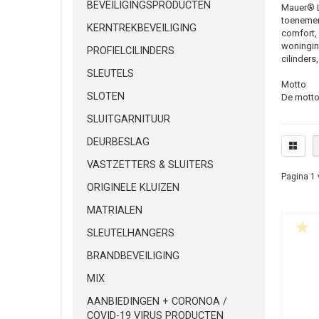
BEVEILIGINGSPRODUCTEN
Mauer® Lo
toenemen
KERNTREKBEVEILIGING
comfort, 
woninginb
PROFIELCILINDERS
cilinders
SLEUTELS
Motto
SLOTEN
De motto 
sluitend
SLUITGARNITUUR
pocketbo
DEURBESLAG
Voor mee
VASTZETTERS & SLUITERS
Pagina 1 
ORIGINELE KLUIZEN
MATRIALEN
SLEUTELHANGERS
BRANDBEVEILIGING
MIX
AANBIEDINGEN + CORONOA /
COVID-19 VIRUS PRODUCTEN