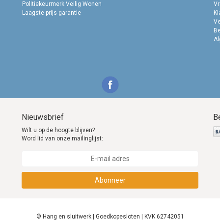
Politiekeurmerk Veilig Wonen
Vr
Laagste prijs garantie
Kl
Ve
B
A
Nieuwsbrief
B
Wilt u op de hoogte blijven?
Word lid van onze mailinglijst:
Abonneer
© Hang en sluitwerk | Goedkopesloten | KVK 62742051