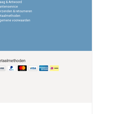
aag & Antwoord
antenservice
rzenden & retourneren
etaalmethoden
lgemene voorwaarden
etaalmethoden