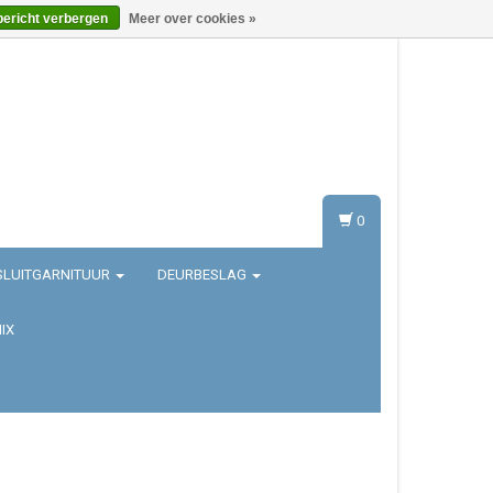
bericht verbergen
Meer over cookies »
Inloggen
Registreren
0
SLUITGARNITUUR
DEURBESLAG
IX