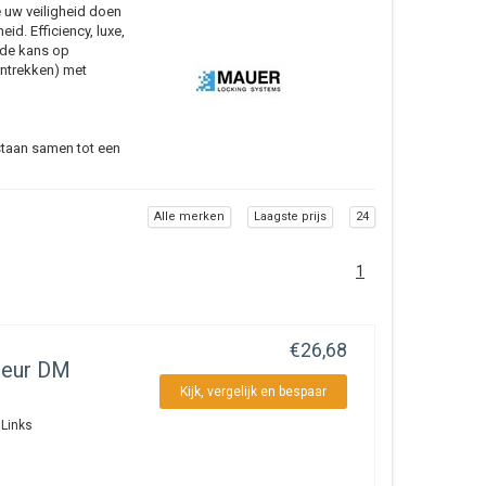
e uw veiligheid doen
d. Efficiency, luxe,
 de kans op
rntrekken) met
 staan samen tot een
 de vorm van ons
Alle merken
Laagste prijs
24
1
€26,68
deur DM
Kijk, vergelijk en bespaar
Links