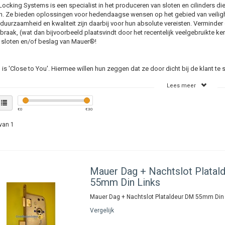
cking Systems is een specialist in het produceren van sloten en cilinders di
. Ze bieden oplossingen voor hedendaagse wensen op het gebied van veilighei
duurzaamheid en kwaliteit zijn daarbij voor hun absolute vereisten. Verminder
raak, (wat dan bijvoorbeeld plaatsvindt door het recentelijk veelgebruikte ke
, sloten en/of beslag van Mauer®!
is 'Close to You'. Hiermee willen hun zeggen dat ze door dicht bij de klant te
e oplossing kunnen komen. Door een complete documentatie; zowel offline in
Lees meer
ekje als online middels deze website met bestelplatform.
€
0
€
30
r informatie:
www.mauer.nl
van 1
Mauer
Dag + Nachtslot Platal
55mm Din Links
Mauer Dag + Nachtslot Plataldeur DM 55mm Din 
Vergelijk