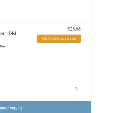
€26,68
deur DM
Kijk, vergelijk en bespaar
 Recht
1
lantenservice