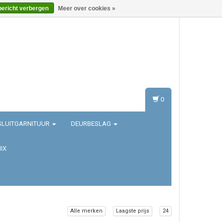
bericht verbergen
Meer over cookies »
Inloggen
Registreren
0
SLUITGARNITUUR
DEURBESLAG
IX
Alle merken
Laagste prijs
24