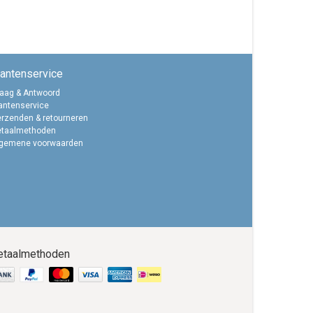
lantenservice
aag & Antwoord
antenservice
rzenden & retourneren
etaalmethoden
lgemene voorwaarden
etaalmethoden