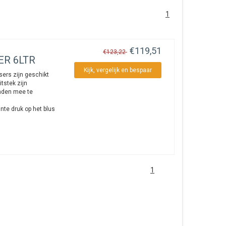
1
€119,51
€123,22
ER 6LTR
Kijk, vergelijk en bespaar
rs zijn geschikt
tstek zijn
nden mee te
nte druk op het blus
1