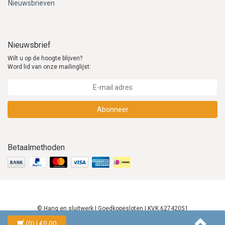
Nieuwsbrieven
Nieuwsbrief
Wilt u op de hoogte blijven?
Word lid van onze mailinglijst:
Abonneer
Betaalmethoden
© Hang en sluitwerk | Goedkopesloten | KVK 62742051
(0)
| €0,00