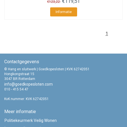
€119,51
€123,22
Informatie
1
Contactgegevens
© Hang en sluitwerk | Goedkopesloten | KVK 62742051
Hongkongstraat 15
3047 BR Rotterdam
info@goedkopesloten.com
010 - 415 54 47
KvK nummer: KVK 62742051
Meer informatie
Politiekeurmerk Veilig Wonen