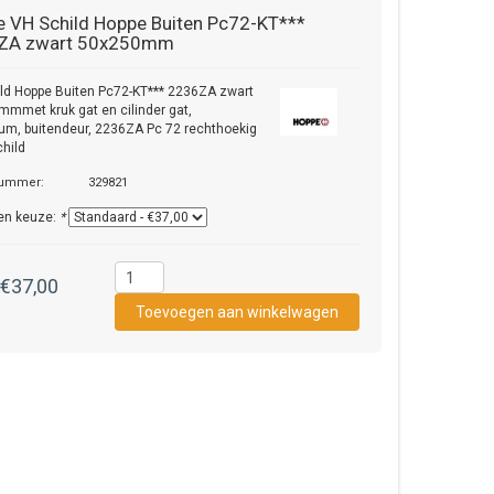
e
VH Schild Hoppe Buiten Pc72-KT***
ZA zwart 50x250mm
ld Hoppe Buiten Pc72-KT*** 2236ZA zwart
mmet kruk gat en cilinder gat,
um, buitendeur, 2236ZA Pc 72 rechthoekig
child
nummer:
329821
en keuze:
*
€37,00