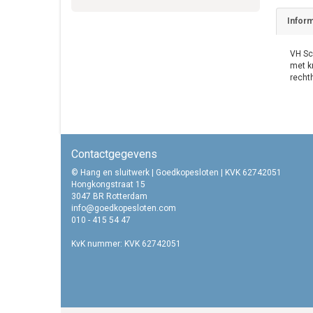
Inform
VH Sc
met k
recht
Contactgegevens
© Hang en sluitwerk | Goedkopesloten | KVK 62742051
Hongkongstraat 15
3047 BR Rotterdam
info@goedkopesloten.com
010 - 415 54 47
KvK nummer: KVK 62742051