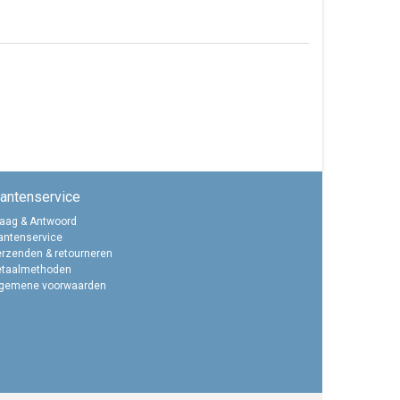
lantenservice
aag & Antwoord
antenservice
rzenden & retourneren
etaalmethoden
lgemene voorwaarden