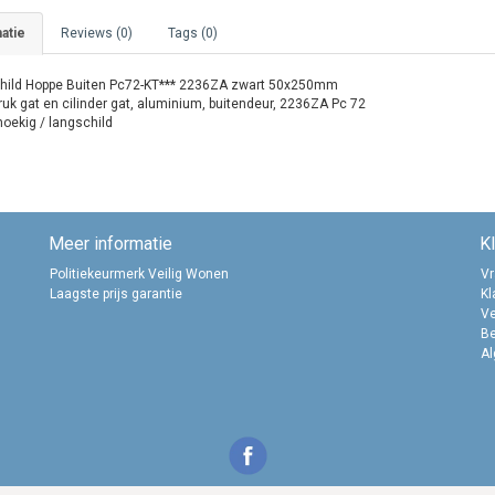
atie
Reviews (0)
Tags (0)
hild Hoppe Buiten Pc72-KT*** 2236ZA zwart 50x250mm
ruk gat en cilinder gat, aluminium, buitendeur, 2236ZA Pc 72
hoekig / langschild
Meer informatie
K
Politiekeurmerk Veilig Wonen
Vr
Laagste prijs garantie
Kl
Ve
B
A