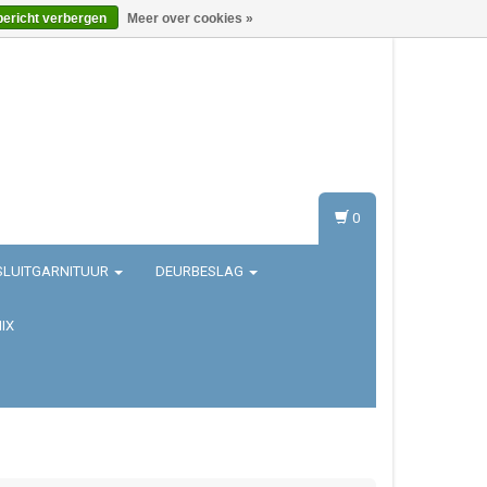
bericht verbergen
Meer over cookies »
Inloggen
Registreren
0
SLUITGARNITUUR
DEURBESLAG
IX