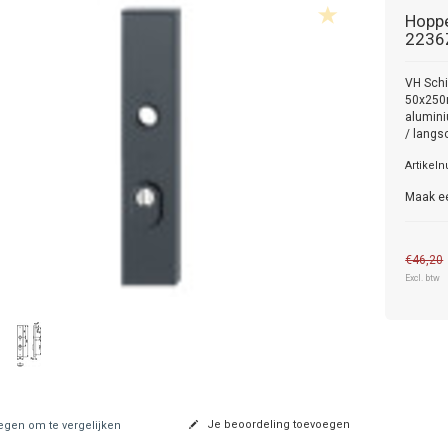
Hopp
2236
VH Schi
50x250m
alumini
/ langs
Artikel
Maak e
€46,20
Excl. btw
Je beoordeling toevoegen
gen om te vergelijken