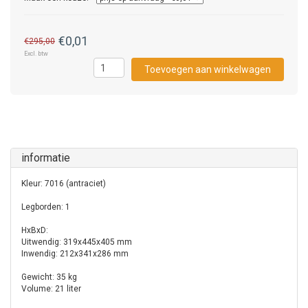
€0,01
€295,00
Excl. btw
Toevoegen aan winkelwagen
informatie
Kleur: 7016 (antraciet)
Legborden: 1
HxBxD:
Uitwendig: 319x445x405 mm
Inwendig: 212x341x286 mm
Gewicht: 35 kg
Volume: 21 liter