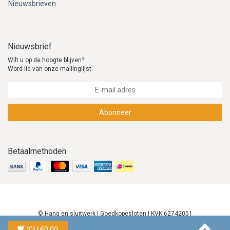
Nieuwsbrieven
Nieuwsbrief
Wilt u op de hoogte blijven?
Word lid van onze mailinglijst:
Abonneer
Betaalmethoden
© Hang en sluitwerk | Goedkopesloten | KVK 62742051
(0)
| €0,00