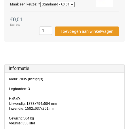
Maak een keuze:
*
€0,01
Excl. btw
Toevoegen aan winkelwagen
informatie
Kleur: 7035 (lichtgrijs)
Legborden: 3
HxBxD:
Uitwendig: 1873x794x584 mm
Inwendig: 1582x637x351 mm
Gewicht: 564 kg
Volume: 353 liter