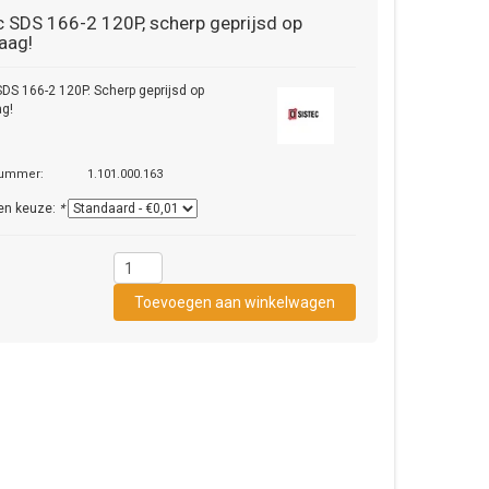
c
SDS 166-2 120P, scherp geprijsd op
aag!
SDS 166-2 120P. Scherp geprijsd op
ag!
nummer:
1.101.000.163
en keuze:
*
1