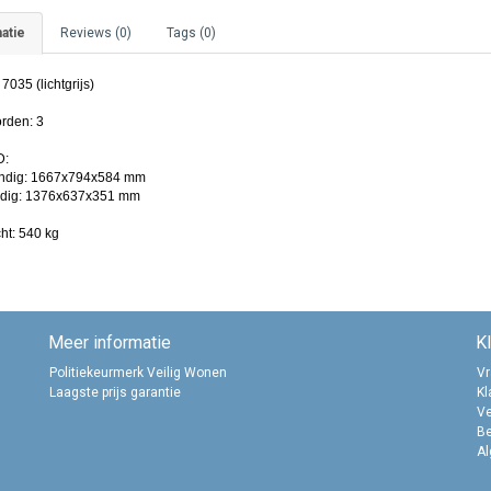
atie
Reviews (0)
Tags (0)
 7035 (lichtgrijs)
rden: 3
D:
ndig: 1667x794x584 mm
dig: 1376x637x351 mm
ht: 540 kg
Meer informatie
K
Politiekeurmerk Veilig Wonen
Vr
Laagste prijs garantie
Kl
Ve
B
A