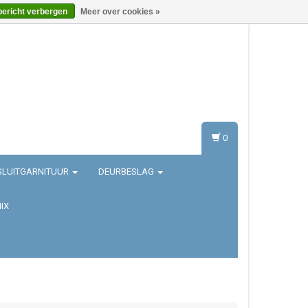
bericht verbergen
Meer over cookies »
Inloggen
Registreren
0
SLUITGARNITUUR
DEURBESLAG
IX