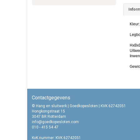
Inform
Kleur:
Legbo
HxBx
Uitwe
Inwen
Gewic
Contactgegevens
© Hang en sluitwerk | Goedkopesloten | KVK 62742051
Hongkongstraat 15
3047 BR Rotterdam
info@goedkopesloten.com
010 - 415 54 47
KvK nummer: KVK 62742051