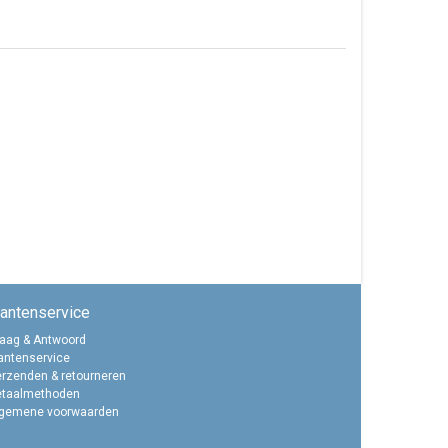
lantenservice
aag & Antwoord
antenservice
rzenden & retourneren
etaalmethoden
lgemene voorwaarden