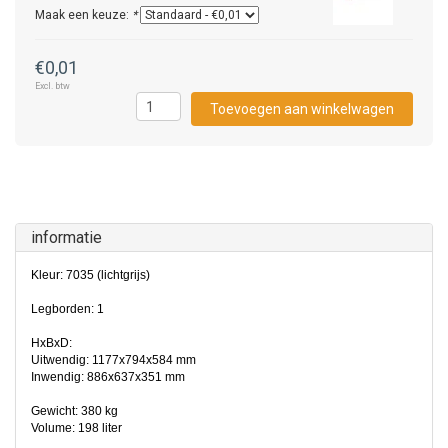
Maak een keuze:
*
€0,01
Excl. btw
Toevoegen aan winkelwagen
informatie
Kleur: 7035 (lichtgrijs)
Legborden: 1
HxBxD:
Uitwendig: 1177x794x584 mm
Inwendig: 886x637x351 mm
Gewicht: 380 kg
Volume: 198 liter