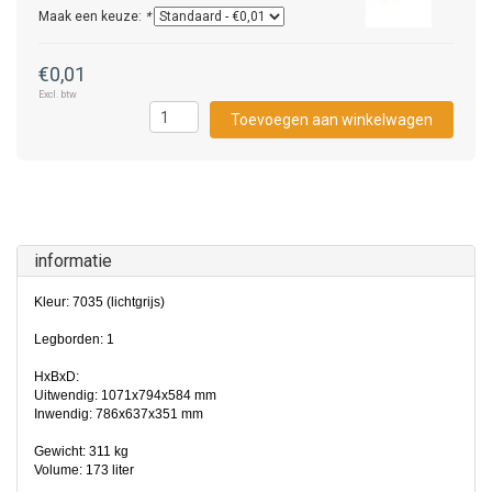
Maak een keuze:
*
€0,01
Excl. btw
Toevoegen aan winkelwagen
informatie
Kleur: 7035 (lichtgrijs)
Legborden: 1
HxBxD:
Uitwendig: 1071x794x584 mm
Inwendig: 786x637x351 mm
Gewicht: 311 kg
Volume: 173 liter