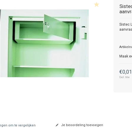
Siste
aanvr
Sistec L
aanvra
Artikel
Maak e
€0,0
Excl. btw
Je beoordeling toevoegen
gen om te vergelijken