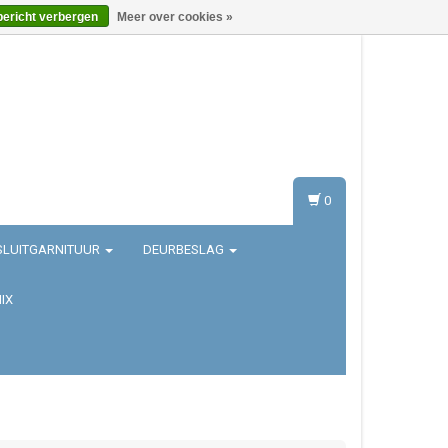
bericht verbergen
Meer over cookies »
Inloggen
Registreren
0
SLUITGARNITUUR
DEURBESLAG
IX