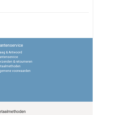
lantenservice
aag & Antwoord
antenservice
rzenden & retourneren
etaalmethoden
lgemene voorwaarden
etaalmethoden