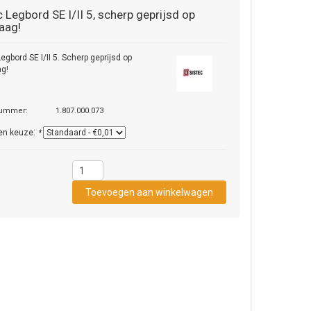
c
Legbord SE I/II 5, scherp geprijsd op
aag!
egbord SE I/II 5. Scherp geprijsd op
ag!
nummer:
1.807.000.073
en keuze:
*
1