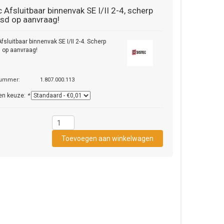
c
Afsluitbaar binnenvak SE I/II 2-4, scherp
jsd op aanvraag!
fsluitbaar binnenvak SE I/II 2-4. Scherp
d op aanvraag!
nummer:
1.807.000.113
en keuze:
*
1