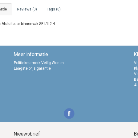
atie
Reviews (0)
Tags (0)
 Afsluitbaar binnenvak SE I/II 2-4
Meer informatie
K
Politiekeurmerk Veilig Wonen
Vr
Laagste prijs garantie
Kl
Ve
B
A
Nieuwsbrief
B