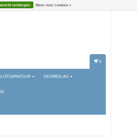
bericht verbergen
Meer over cookies »
Inloggen
Registreren
0
SLUITGARNITUUR
DEURBESLAG
IX