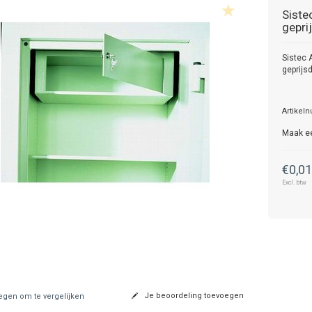
Siste
gepri
Sistec A
geprijs
Artikel
Maak e
€0,0
Excl. btw
Je beoordeling toevoegen
gen om te vergelijken