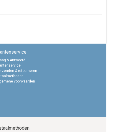
lantenservice
aag & Antwoord
antenservice
rzenden & retourneren
etaalmethoden
lgemene voorwaarden
etaalmethoden