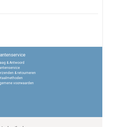
lantenservice
aag & Antwoord
antenservice
rzenden & retourneren
etaalmethoden
lgemene voorwaarden