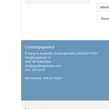
Inform
Siste
Contactgegevens
© Hang en sluitwerk | Goedkopesloten | KVK 62742051
Hongkongstraat 15
3047 BR Rotterdam
info@goedkopesloten.com
010 - 415 54 47
KvK nummer: KVK 62742051