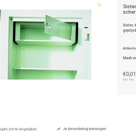
Siste
scher
Sistec 
geprijs
Artikel
Maak e
€0,0
Excl. btw
Je beoordeling toevoegen
gen om te vergelijken