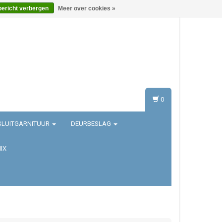
bericht verbergen
Meer over cookies »
Inloggen
Registreren
0
SLUITGARNITUUR
DEURBESLAG
IX