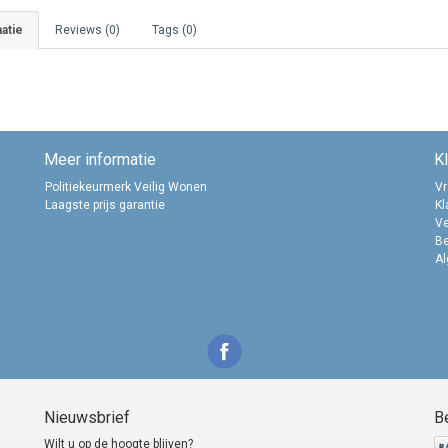
atie
Reviews (0)
Tags (0)
Meer informatie
K
Politiekeurmerk Veilig Wonen
Vr
Laagste prijs garantie
Kl
Ve
B
A
Nieuwsbrief
B
Wilt u op de hoogte blijven?