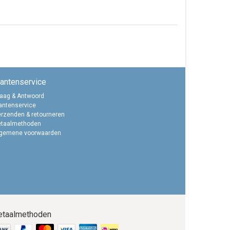
lantenservice
aag & Antwoord
antenservice
rzenden & retourneren
etaalmethoden
lgemene voorwaarden
etaalmethoden