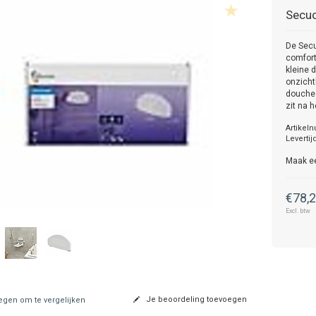
Secu
De Sec
comfort
kleine 
onzicht
douchez
zit na 
Artikel
Levertij
Maak e
€78,
Excl. btw
Je beoordeling toevoegen
gen om te vergelijken