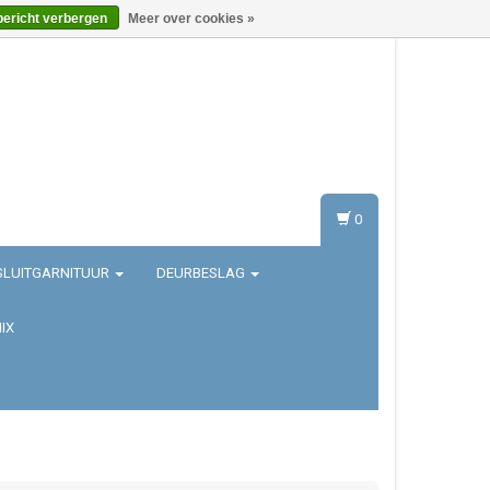
bericht verbergen
Meer over cookies »
Inloggen
Registreren
0
SLUITGARNITUUR
DEURBESLAG
IX