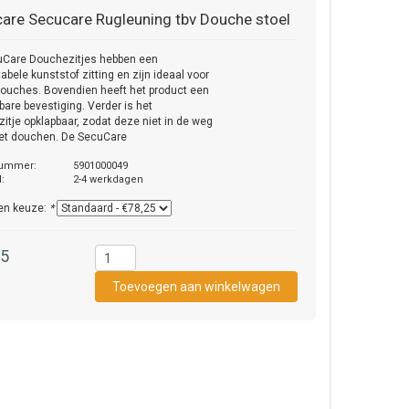
care
Secucare Rugleuning tbv Douche stoel
uCare Douchezitjes hebben een
abele kunststof zitting en zijn ideaal voor
douches. Bovendien heeft het product een
bare bevestiging. Verder is het
itje opklapbaar, zodat deze niet in de weg
het douchen. De SecuCare
nummer:
5901000049
d:
2-4 werkdagen
en keuze:
*
25