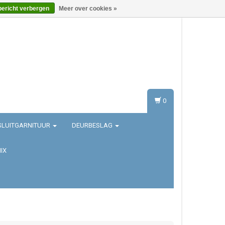
bericht verbergen
Meer over cookies »
Inloggen
Registreren
0
SLUITGARNITUUR
DEURBESLAG
IX