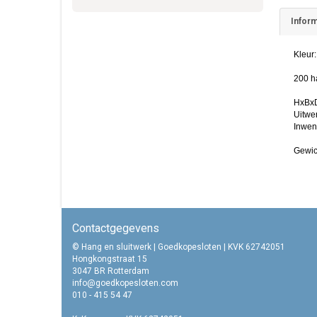
Inform
Kleur:
200 h
HxBx
Uitwe
Inwen
Gewic
Contactgegevens
© Hang en sluitwerk | Goedkopesloten | KVK 62742051
Hongkongstraat 15
3047 BR Rotterdam
info@goedkopesloten.com
010 - 415 54 47