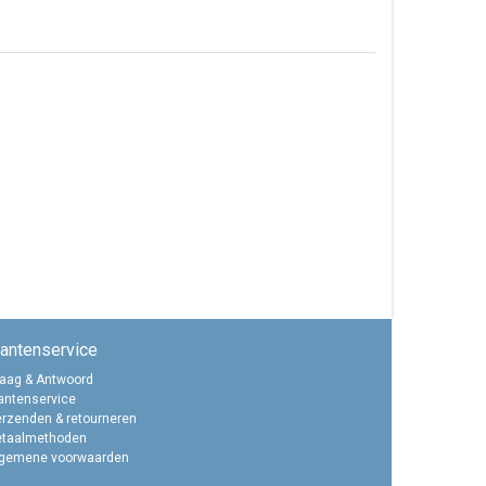
lantenservice
aag & Antwoord
antenservice
rzenden & retourneren
etaalmethoden
lgemene voorwaarden