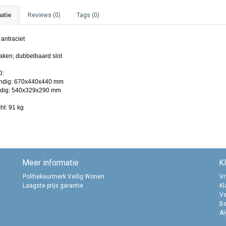
atie
Reviews (0)
Tags (0)
 antraciet
aken; dubbelbaard slot
D:
ndig: 670x440x440 mm
dig: 540x329x290 mm
ht: 91 kg
Meer informatie
K
Politiekeurmerk Veilig Wonen
Vr
Laagste prijs garantie
Kl
Ve
B
A