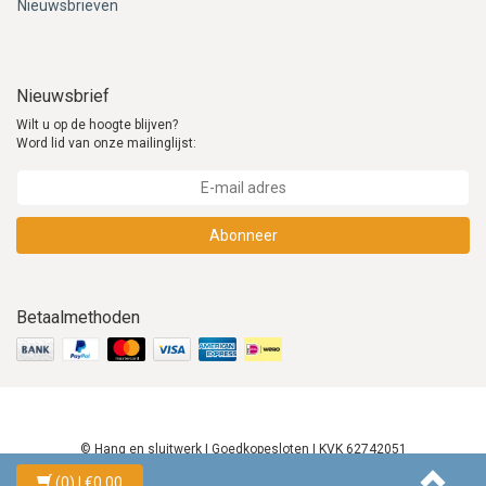
Nieuwsbrieven
Nieuwsbrief
Wilt u op de hoogte blijven?
Word lid van onze mailinglijst:
Abonneer
Betaalmethoden
© Hang en sluitwerk | Goedkopesloten | KVK 62742051
(0)
| €0,00