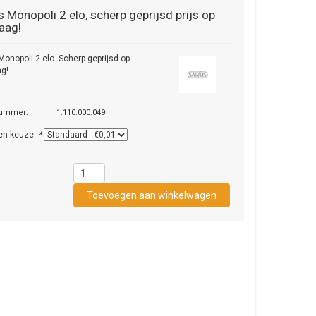
s
Monopoli 2 elo, scherp geprijsd prijs op
aag!
Monopoli 2 elo. Scherp geprijsd op
ag!
nummer:
1.110.000.049
en keuze:
*
1