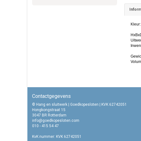
Inform
Kleur:
HxBx
Uitwe
Inwen
Gewic
Volume
Contactgegevens
© Hang en sluitwerk | Goedkopesloten | KVK 62742051
Hongkongstraat 15
3047 BR Rotterdam
info@goedkopesloten.com
010 - 415 54 47
KvK nummer: KVK 62742051