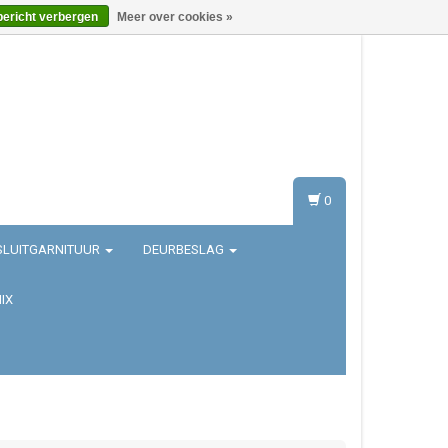
bericht verbergen
Meer over cookies »
Inloggen
Registreren
0
SLUITGARNITUUR
DEURBESLAG
IX