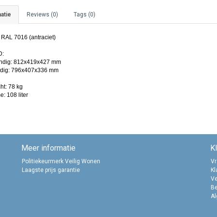
atie
Reviews (0)
Tags (0)
 RAL 7016 (antraciet)
D:
ndig: 812x419x427 mm
dig: 796x407x336 mm
ht: 78 kg
: 108 liter
Meer informatie
K
Politiekeurmerk Veilig Wonen
Vr
Laagste prijs garantie
Kl
Ve
B
A