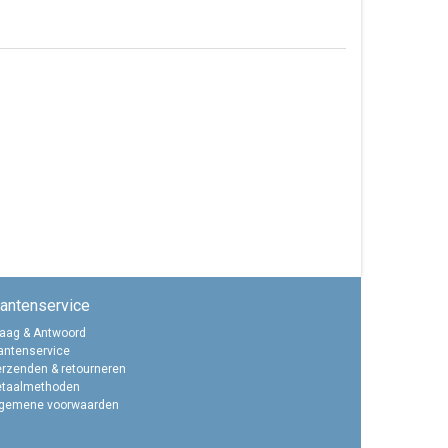
lantenservice
aag & Antwoord
antenservice
rzenden & retourneren
etaalmethoden
lgemene voorwaarden