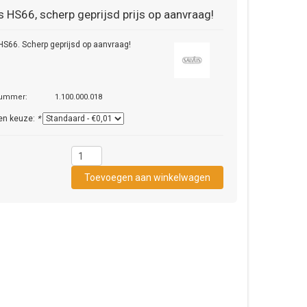
s
HS66, scherp geprijsd prijs op aanvraag!
HS66. Scherp geprijsd op aanvraag!
nummer:
1.100.000.018
en keuze:
*
1