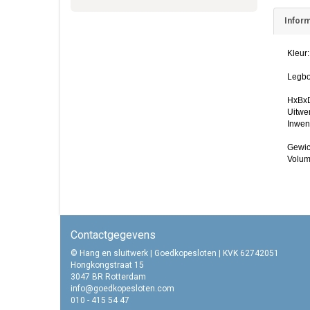
Inform
Kleur:
Legbo
HxBx
Uitwe
Inwen
Gewic
Volume
Contactgegevens
© Hang en sluitwerk | Goedkopesloten | KVK 62742051
Hongkongstraat 15
3047 BR Rotterdam
info@goedkopesloten.com
010 - 415 54 47