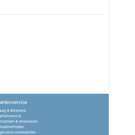
lantenservice
aag & Antwoord
antenservice
rzenden & retourneren
etaalmethoden
lgemene voorwaarden