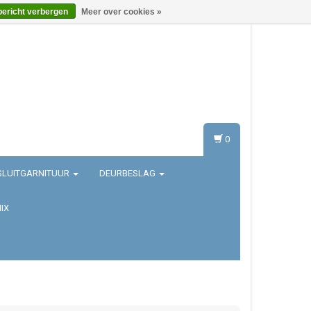
bericht verbergen
Meer over cookies »
Inloggen
Registreren
0
SLUITGARNITUUR
DEURBESLAG
IX