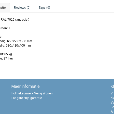
atie
Reviews (0)
Tags (0)
 RAL 7016 (antraciet)
rden: 1
D:
ndig: 650x500x500 mm
dig: 530x410x400 mm
ht: 65 kg
: 87 liter
Meer informatie
K
Politiekeurmerk Veilig Wonen
Vr
Laagste prijs garantie
Kl
Ve
B
A