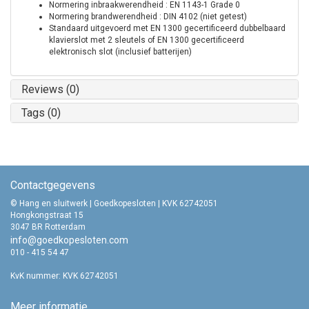
Normering inbraakwerendheid : EN 1143-1 Grade 0
Normering brandwerendheid : DIN 4102 (niet getest)
Standaard uitgevoerd met
EN 1300
gecertificeerd dubbelbaard
klavierslot met 2 sleutels of
EN 1300
gecertificeerd
elektronisch slot (inclusief batterijen)​​
Reviews (0)
Tags (0)
Contactgegevens
© Hang en sluitwerk | Goedkopesloten | KVK 62742051
Hongkongstraat 15
3047 BR Rotterdam
info@goedkopesloten.com
010 - 415 54 47
KvK nummer: KVK 62742051
Meer informatie